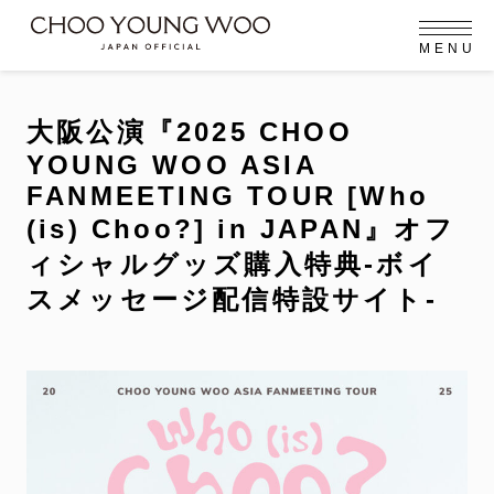
M
E
N
U
OFFICIAL MENU
PROFILE
EVENT
MEMBERSHIP
CONTACT
NEWS
MEMBERSHIP MENU
大阪公演『2025 CHOO
FC NEWS
YOUNG WOO ASIA
VIDEO
GALLERY
MEMBERSHIP CARD
FANMEETING TOUR [Who
arrow_right
(is) Choo?] in JAPAN』オフ
arrow_right
JOIN US
LOGIN
ィシャルグッズ購入特典-ボイ
NEWS
スメッセージ配信特設サイト-
ニュース
PROFILE
プロフィール
EVENT
イベント
MEMBERSHIP
メンバーシップ