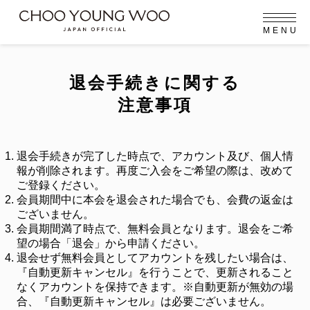
M
E
N
U
OFFICIAL MENU
PROFILE
EVENT
MEMBERSHIP
CONTACT
NEWS
MEMBERSHIP MENU
退会手続きに関する
FC NEWS
VIDEO
GALLERY
注意事項
MEMBERSHIP CARD
arrow_right
arrow_right
JOIN US
LOGIN
退会手続きが完了した時点で、アカウント及び、個人情
報が削除されます。再度ご入会をご希望の際は、改めて
NEWS
ご登録ください。
ニュース
会員期間中に本会を退会された場合でも、会費の返金は
ございません。
PROFILE
会員期間満了時点で、無料会員となります。退会をご希
プロフィール
望の場合「退会」から申請ください。
退会せず無料会員としてアカウントを残したい場合は、
EVENT
イベント
『自動更新キャンセル』を行うことで、
更新されること
なくアカウントを保持できます。※自動更新が無効の場
MEMBERSHIP
合、『自動更新キャンセル』は必要ございません。
メンバーシップ