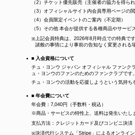
（2）
チケット優先販売（主催者の協力を得ら
（3）
オフィシャルサイト内会員専用ページの
（4）
会員限定イベントのご案内（不定期）
（5）
その他 本会が提供する各種商品やサービ
上記会員特典は、2026年8月時点での特典で
※
諸般の事情により事前の告知なく変更される
■ 入会資格について
チュ・ヨンウ ジャパン オフィシャル ファン
ュ・ヨンウのファンのためのファンクラブです
チュ・ヨンウの活動を応援しようという気持ち
■ 年会費について
年会費：7,040円（手数料・税込）
※商品・サービスの特性上、送料は発生いたし
支払方法：クレジットカード及びコンビニ決済
決済代行システム「Stripe」によるオンライ
※