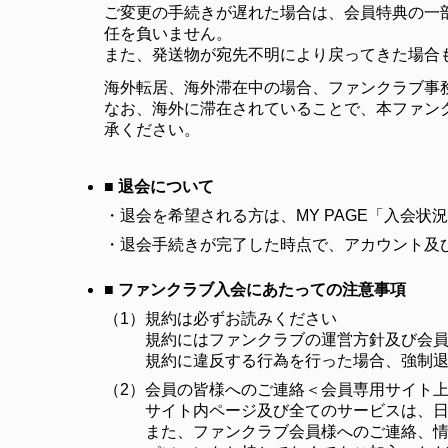
ご変更の手続きが遅れた場合は、会員特典の一
任を負いません。
また、発送物が宛先不明により戻ってきた場合
海外転居、海外滞在中の場合、ファンクラブ事
なお、海外に滞在されていることで、本ファン
承ください。
■ 退会について
・
退会を希望される方は、MY PAGE「入会
・
退会手続きが完了した時点で、アカウント及
■ ファンクラブ入会にあたっての注意事項
（1）
規約は必ずお読みください
規約にはファンクラブの運営方針及び会
規約に違反する行為を行った場合、強制
（2）
会員の皆様へのご連絡＜会員専用サイト
サイト内ページ及び全てのサービスは、
また、ファンクラブ会員様へのご連絡、