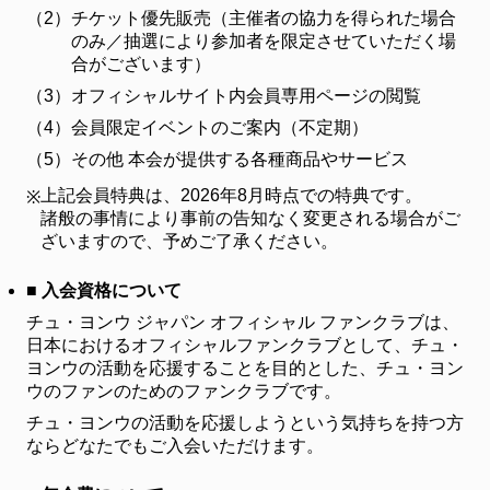
（2）
チケット優先販売（主催者の協力を得られた場合
FANCLUB
のみ／抽選により参加者を限定させていただく場
ファンクラブ
合がございます）
（3）
オフィシャルサイト内会員専用ページの閲覧
FC NEWS
FCニュース
（4）
会員限定イベントのご案内（不定期）
（5）
その他 本会が提供する各種商品やサービス
VIDEO
ビデオ
上記会員特典は、2026年8月時点での特典です。
※
諸般の事情により事前の告知なく変更される場合がご
GALLERY
ギャラリー
ざいますので、予めご了承ください。
CONTACT
■ 入会資格について
お問い合わせ
チュ・ヨンウ ジャパン オフィシャル ファンクラブは、
日本におけるオフィシャルファンクラブとして、チュ・
ヨンウの活動を応援することを目的とした、チュ・ヨン
ウのファンのためのファンクラブです。
チュ・ヨンウの活動を応援しようという気持ちを持つ方
ならどなたでもご入会いただけます。