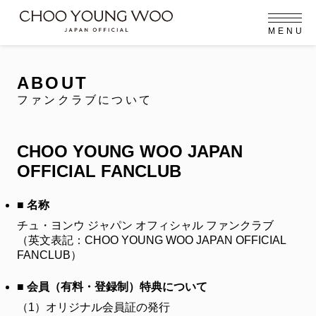
M
E
N
U
OFFICIAL MENU
PROFILE
EVENT
MEMBERSHIP
CONTACT
NEWS
MEMBERSHIP MENU
ABOUT
FC NEWS
ファンクラブについて
VIDEO
GALLERY
MEMBERSHIP CARD
arrow_right
arrow_right
CHOO YOUNG WOO JAPAN
JOIN US
LOGIN
OFFICIAL FANCLUB
NEWS
ニュース
■ 名称
チュ・ヨンウ ジャパン オフィシャル ファンクラブ
PROFILE
プロフィール
（英文表記：CHOO YOUNG WOO JAPAN OFFICIAL
FANCLUB）
EVENT
イベント
■ 会員（有料・登録制）特典について
MEMBERSHIP
（1）
オリジナル会員証の発行
メンバーシップ