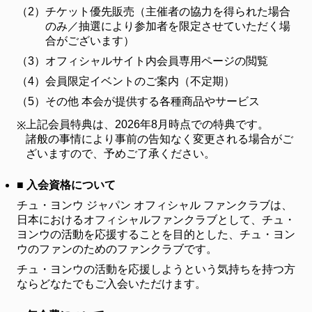
（2）
チケット優先販売（主催者の協力を得られた場合
FANCLUB
のみ／抽選により参加者を限定させていただく場
ファンクラブ
合がございます）
（3）
オフィシャルサイト内会員専用ページの閲覧
FC NEWS
FCニュース
（4）
会員限定イベントのご案内（不定期）
（5）
その他 本会が提供する各種商品やサービス
VIDEO
ビデオ
上記会員特典は、2026年8月時点での特典です。
※
諸般の事情により事前の告知なく変更される場合がご
GALLERY
ギャラリー
ざいますので、予めご了承ください。
CONTACT
■ 入会資格について
お問い合わせ
チュ・ヨンウ ジャパン オフィシャル ファンクラブは、
日本におけるオフィシャルファンクラブとして、チュ・
ヨンウの活動を応援することを目的とした、チュ・ヨン
ウのファンのためのファンクラブです。
チュ・ヨンウの活動を応援しようという気持ちを持つ方
ならどなたでもご入会いただけます。