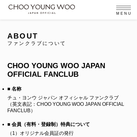
M
E
N
U
OFFICIAL MENU
PROFILE
EVENT
MEMBERSHIP
CONTACT
NEWS
MEMBERSHIP MENU
ABOUT
FC NEWS
ファンクラブについて
VIDEO
GALLERY
MEMBERSHIP CARD
arrow_right
arrow_right
CHOO YOUNG WOO JAPAN
JOIN US
LOGIN
OFFICIAL FANCLUB
NEWS
ニュース
■ 名称
チュ・ヨンウ ジャパン オフィシャル ファンクラブ
PROFILE
プロフィール
（英文表記：CHOO YOUNG WOO JAPAN OFFICIAL
FANCLUB）
EVENT
イベント
■ 会員（有料・登録制）特典について
MEMBERSHIP
（1）
オリジナル会員証の発行
メンバーシップ