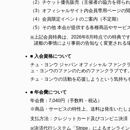
（2）
チケット優先販売（主催者の協力を得ら
（3）
オフィシャルサイト内会員専用ページの
（4）
会員限定イベントのご案内（不定期）
（5）
その他 本会が提供する各種商品やサービ
上記会員特典は、2026年8月時点での特典で
※
諸般の事情により事前の告知なく変更される
■ 入会資格について
チュ・ヨンウ ジャパン オフィシャル ファン
ュ・ヨンウのファンのためのファンクラブです
チュ・ヨンウの活動を応援しようという気持ち
■ 年会費について
年会費：7,040円（手数料・税込）
※商品・サービスの特性上、送料は発生いたし
支払方法：クレジットカード及びコンビニ決済
決済代行システム「Stripe」によるオンライ
※