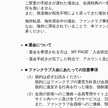
ご変更の手続きが遅れた場合は、会員特典の一
任を負いません。
また、発送物が宛先不明により戻ってきた場合
海外転居、海外滞在中の場合、ファンクラブ事
なお、海外に滞在されていることで、本ファン
承ください。
■ 退会について
・
退会を希望される方は、MY PAGE「入会
・
退会手続きが完了した時点で、アカウント及
■ ファンクラブ入会にあたっての注意事項
（1）
規約は必ずお読みください
規約にはファンクラブの運営方針及び会
規約に違反する行為を行った場合、強制
（2）
会員の皆様へのご連絡＜会員専用サイト
サイト内ページ及び全てのサービスは、
また、ファンクラブ会員様へのご連絡、