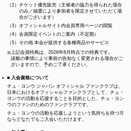
（2）
チケット優先販売（主催者の協力を得られた場合
FANCLUB
のみ／抽選により参加者を限定させていただく場
ファンクラブ
合がございます）
（3）
オフィシャルサイト内会員専用ページの閲覧
FC NEWS
FCニュース
（4）
会員限定イベントのご案内（不定期）
（5）
その他 本会が提供する各種商品やサービス
VIDEO
ビデオ
上記会員特典は、2026年8月時点での特典です。
※
諸般の事情により事前の告知なく変更される場合がご
GALLERY
ギャラリー
ざいますので、予めご了承ください。
CONTACT
■ 入会資格について
お問い合わせ
チュ・ヨンウ ジャパン オフィシャル ファンクラブは、
日本におけるオフィシャルファンクラブとして、チュ・
ヨンウの活動を応援することを目的とした、チュ・ヨン
ウのファンのためのファンクラブです。
チュ・ヨンウの活動を応援しようという気持ちを持つ方
ならどなたでもご入会いただけます。