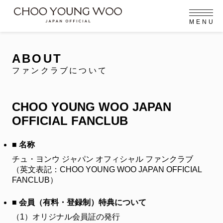
M
E
N
U
OFFICIAL MENU
PROFILE
EVENT
MEMBERSHIP
CONTACT
NEWS
MEMBERSHIP MENU
ABOUT
FC NEWS
ファンクラブについて
VIDEO
GALLERY
MEMBERSHIP CARD
arrow_right
arrow_right
CHOO YOUNG WOO JAPAN
JOIN US
LOGIN
OFFICIAL FANCLUB
NEWS
ニュース
■ 名称
チュ・ヨンウ ジャパン オフィシャル ファンクラブ
PROFILE
プロフィール
（英文表記：CHOO YOUNG WOO JAPAN OFFICIAL
FANCLUB）
EVENT
イベント
■ 会員（有料・登録制）特典について
MEMBERSHIP
（1）
オリジナル会員証の発行
メンバーシップ