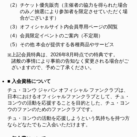
（2）
チケット優先販売（主催者の協力を得られた場合
FANCLUB
のみ／抽選により参加者を限定させていただく場
ファンクラブ
合がございます）
（3）
オフィシャルサイト内会員専用ページの閲覧
FC NEWS
FCニュース
（4）
会員限定イベントのご案内（不定期）
（5）
その他 本会が提供する各種商品やサービス
VIDEO
ビデオ
上記会員特典は、2026年8月時点での特典です。
※
諸般の事情により事前の告知なく変更される場合がご
GALLERY
ギャラリー
ざいますので、予めご了承ください。
CONTACT
■ 入会資格について
お問い合わせ
チュ・ヨンウ ジャパン オフィシャル ファンクラブは、
日本におけるオフィシャルファンクラブとして、チュ・
ヨンウの活動を応援することを目的とした、チュ・ヨン
ウのファンのためのファンクラブです。
チュ・ヨンウの活動を応援しようという気持ちを持つ方
ならどなたでもご入会いただけます。