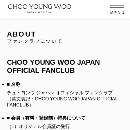
M
E
N
U
OFFICIAL MENU
PROFILE
EVENT
MEMBERSHIP
CONTACT
NEWS
MEMBERSHIP MENU
ABOUT
FC NEWS
ファンクラブについて
VIDEO
GALLERY
MEMBERSHIP CARD
arrow_right
arrow_right
CHOO YOUNG WOO JAPAN
JOIN US
LOGIN
OFFICIAL FANCLUB
NEWS
ニュース
■ 名称
チュ・ヨンウ ジャパン オフィシャル ファンクラブ
PROFILE
プロフィール
（英文表記：CHOO YOUNG WOO JAPAN OFFICIAL
FANCLUB）
EVENT
イベント
■ 会員（有料・登録制）特典について
MEMBERSHIP
（1）
オリジナル会員証の発行
メンバーシップ