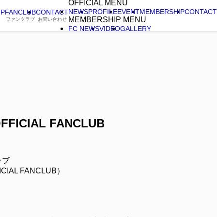
OFFICIAL MENU
NEWS
PROFILE
EVENT
MEMBERSHIP
CONTACT
IP
FANCLUB
CONTACT
arro
MEMBERSHIP MENU
ファンクラブ
お問い合わせ
FC NEWS
VIDEO
GALLERY
FFICIAL FANCLUB
ラブ
CIAL FANCLUB）