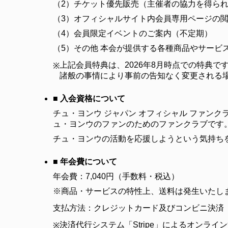
（2）
チケット優先販売（主催者の協力を得ら
（3）
オフィシャルサイト内会員専用ページの
（4）
会員限定イベントのご案内（不定期）
（5）
その他 本会が提供する各種商品やサービ
上記会員特典は、2026年8月時点での特典で
※
諸般の事情により事前の告知なく変更される
■ 入会資格について
チュ・ヨンウ ジャパン オフィシャル ファン
ュ・ヨンウのファンのためのファンクラブです
チュ・ヨンウの活動を応援しようという気持ち
■ 年会費について
年会費：7,040円（手数料・税込）
※商品・サービスの特性上、送料は発生いたし
支払方法：クレジットカード及びコンビニ決済
決済代行システム「Stripe」によるオンライ
※