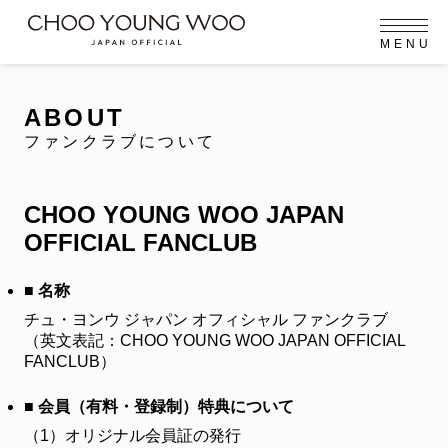
M
E
N
U
OFFICIAL MENU
PROFILE
EVENT
MEMBERSHIP
CONTACT
NEWS
MEMBERSHIP MENU
ABOUT
FC NEWS
ファンクラブについて
VIDEO
GALLERY
MEMBERSHIP CARD
arrow_right
arrow_right
CHOO YOUNG WOO JAPAN
JOIN US
LOGIN
OFFICIAL FANCLUB
NEWS
ニュース
■ 名称
チュ・ヨンウ ジャパン オフィシャル ファンクラブ
PROFILE
プロフィール
（英文表記：CHOO YOUNG WOO JAPAN OFFICIAL
FANCLUB）
EVENT
イベント
■ 会員（有料・登録制）特典について
MEMBERSHIP
（1）
オリジナル会員証の発行
メンバーシップ