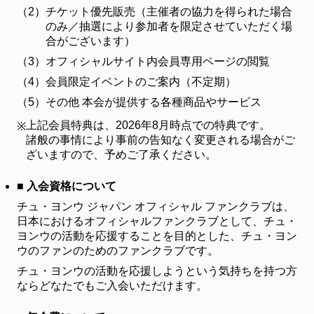
（2）
チケット優先販売（主催者の協力を得られた場合
FANCLUB
のみ／抽選により参加者を限定させていただく場
ファンクラブ
合がございます）
（3）
オフィシャルサイト内会員専用ページの閲覧
FC NEWS
FCニュース
（4）
会員限定イベントのご案内（不定期）
（5）
その他 本会が提供する各種商品やサービス
VIDEO
ビデオ
上記会員特典は、2026年8月時点での特典です。
※
諸般の事情により事前の告知なく変更される場合がご
GALLERY
ギャラリー
ざいますので、予めご了承ください。
CONTACT
■ 入会資格について
お問い合わせ
チュ・ヨンウ ジャパン オフィシャル ファンクラブは、
日本におけるオフィシャルファンクラブとして、チュ・
ヨンウの活動を応援することを目的とした、チュ・ヨン
ウのファンのためのファンクラブです。
チュ・ヨンウの活動を応援しようという気持ちを持つ方
ならどなたでもご入会いただけます。