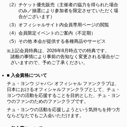
（2）
チケット優先販売（主催者の協力を得られた場合
FANCLUB
のみ／抽選により参加者を限定させていただく場
ファンクラブ
合がございます）
（3）
オフィシャルサイト内会員専用ページの閲覧
FC NEWS
FCニュース
（4）
会員限定イベントのご案内（不定期）
（5）
その他 本会が提供する各種商品やサービス
VIDEO
ビデオ
上記会員特典は、2026年8月時点での特典です。
※
諸般の事情により事前の告知なく変更される場合がご
GALLERY
ギャラリー
ざいますので、予めご了承ください。
CONTACT
■ 入会資格について
お問い合わせ
チュ・ヨンウ ジャパン オフィシャル ファンクラブは、
日本におけるオフィシャルファンクラブとして、チュ・
ヨンウの活動を応援することを目的とした、チュ・ヨン
ウのファンのためのファンクラブです。
チュ・ヨンウの活動を応援しようという気持ちを持つ方
ならどなたでもご入会いただけます。