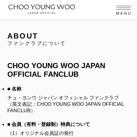
M
E
N
U
OFFICIAL MENU
PROFILE
EVENT
MEMBERSHIP
CONTACT
NEWS
MEMBERSHIP MENU
ABOUT
FC NEWS
ファンクラブについて
VIDEO
GALLERY
MEMBERSHIP CARD
arrow_right
arrow_right
CHOO YOUNG WOO JAPAN
JOIN US
LOGIN
OFFICIAL FANCLUB
NEWS
ニュース
■ 名称
チュ・ヨンウ ジャパン オフィシャル ファンクラブ
PROFILE
プロフィール
（英文表記：CHOO YOUNG WOO JAPAN OFFICIAL
FANCLUB）
EVENT
イベント
■ 会員（有料・登録制）特典について
MEMBERSHIP
（1）
オリジナル会員証の発行
メンバーシップ