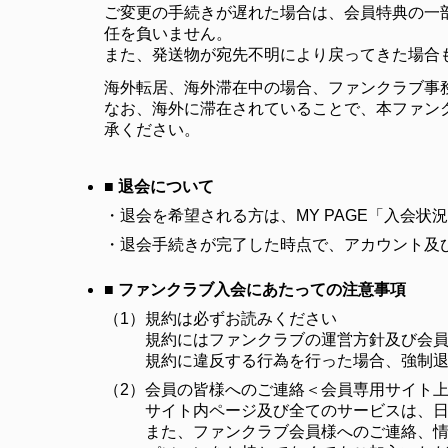
ご変更の手続きが遅れた場合は、会員特典の一
任を負いません。
また、発送物が宛先不明により戻ってきた場合
海外転居、海外滞在中の場合、ファンクラブ事
なお、海外に滞在されていることで、本ファン
承ください。
■ 退会について
・
退会を希望される方は、MY PAGE「入会
・
退会手続きが完了した時点で、アカウント及
■ ファンクラブ入会にあたっての注意事項
（1）
規約は必ずお読みください
規約にはファンクラブの運営方針及び会
規約に違反する行為を行った場合、強制
（2）
会員の皆様へのご連絡＜会員専用サイト
サイト内ページ及び全てのサービスは、
また、ファンクラブ会員様へのご連絡、