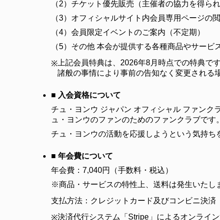
（2）
チケット優先販売（主催者の協力を得ら
（3）
オフィシャルサイト内会員専用ページの
（4）
会員限定イベントのご案内（不定期）
（5）
その他 本会が提供する各種商品やサービ
上記会員特典は、2026年8月時点での特典で
※
諸般の事情により事前の告知なく変更される
■ 入会資格について
チュ・ヨンウ ジャパン オフィシャル ファン
ュ・ヨンウのファンのためのファンクラブです
チュ・ヨンウの活動を応援しようという気持ち
■ 年会費について
年会費：7,040円（手数料・税込）
※商品・サービスの特性上、送料は発生いたし
支払方法：クレジットカード及びコンビニ決済
決済代行システム「Stripe」によるオンライ
※