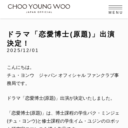
M
E
N
U
OFFICIAL MENU
PROFILE
EVENT
MEMBERSHIP
CONTACT
NEWS
MEMBERSHIP MENU
ドラマ「恋愛博士(原題)」出演
FC NEWS
VIDEO
GALLERY
決定！
MEMBERSHIP CARD
2025/12/01
arrow_right
arrow_right
JOIN US
LOGIN
こんにちは。
チュ・ヨンウ ジャパン オフィシャル ファンクラブ事
NEWS
ニュース
務局です。
PROFILE
プロフィール
ドラマ「恋愛博士(原題)」出演が決定いたしました。
EVENT
イベント
「恋愛博士(原題)」は、博士課程の学生パク・ミンジェ
(チュ・ヨンウ)と修士課程の学生イム・ユジンのロボッ
MEMBERSHIP
メンバーシップ