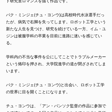
ト研究室ロマンスを描く作品です。
FANCLUB
ファンクラブ
パク・ミンジェ(チュ・ヨンウ)は高校時代水泳選手だっ
たが、病気で右脚を失ってします。ロボット工学という
FC NEWS
FCニュース
新たな人生を見つけ、研究を続けている一方、イム・ユ
ジンは被服学科の卒業を目前に進路に迷いを感じてい
VIDEO
ビデオ
る。
GALLERY
ギャラリー
学科内の不当な事件を公にしてことでトラブルメーカー
という烙印を押され、大学院進学の道が閉ざされてしま
CONTACT
お問い合わせ
います。
パク・ミンジェ(チュ・ヨンウ)と出会い、ロボット工学
の世界に目を開くことになります。
チュ・ヨンウは、「アン・パンソク監督の作品に参加で