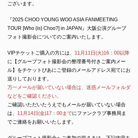
ございます。
FANCLUB
ファンクラブ
『2025 CHOO YOUNG WOO ASIA FANMEETING
TOUR [Who (is) Choo?] in JAPAN』大阪公演グループ
FC NEWS
FCニュース
フォト撮影会についてのご案内いたします。
VIDEO
ビデオ
VIPチケットご購入の方には、
11月11日(火)16：00以降
に【グループフォト撮影会の整理番号付きご案内メー
GALLERY
ギャラリー
ル】をチケットぴあにご登録のメールアドレス宛てにお
送りしております。
CONTACT
お問い合わせ
万一メールが届いていない場合は、迷惑メールフォルダ
などをご確認ください。
ご確認いただいたうえでもメールが届いていない場合
は、
11月14日(金)17：00まで
にファンクラブ事務局ま
でご連絡をお願いいたします。
グループフォト撮影会へご参加の皆さまは、下記内容を