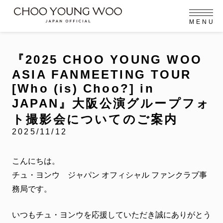
M
E
N
U
OFFICIAL MENU
PROFILE
EVENT
MEMBERSHIP
CONTACT
NEWS
MEMBERSHIP MENU
『2025 CHOO YOUNG WOO
FC NEWS
ASIA FANMEETING TOUR
VIDEO
GALLERY
MEMBERSHIP CARD
[Who (is) Choo?] in
arrow_right
JAPAN』大阪公演グループフォ
arrow_right
JOIN US
LOGIN
ト撮影会についてのご案内
2025/11/12
NEWS
ニュース
PROFILE
こんにちは。
プロフィール
チュ・ヨンウ ジャパン オフィシャル ファンクラブ事
EVENT
務局です。
イベント
MEMBERSHIP
いつもチュ・ヨンウを応援していただき誠にありがとう
メンバーシップ