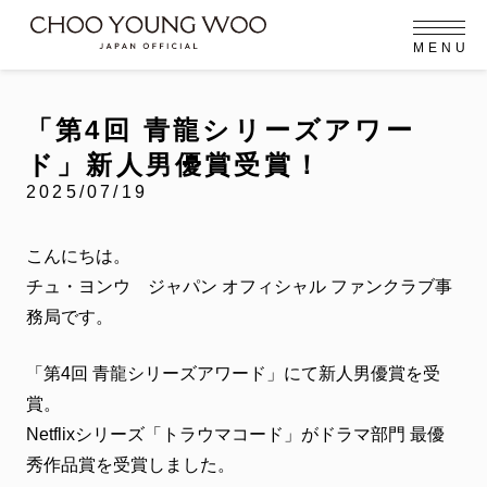
M
E
N
U
OFFICIAL MENU
PROFILE
EVENT
MEMBERSHIP
CONTACT
NEWS
MEMBERSHIP MENU
「第4回 青龍シリーズアワー
FC NEWS
VIDEO
GALLERY
ド」新人男優賞受賞！
MEMBERSHIP CARD
2025/07/19
arrow_right
arrow_right
JOIN US
LOGIN
こんにちは。
チュ・ヨンウ ジャパン オフィシャル ファンクラブ事
NEWS
ニュース
務局です。
PROFILE
プロフィール
「第4回 青龍シリーズアワード」にて新人男優賞を受
賞。
EVENT
イベント
Netflixシリーズ「トラウマコード」がドラマ部門 最優
秀作品賞を受賞しました。
MEMBERSHIP
メンバーシップ