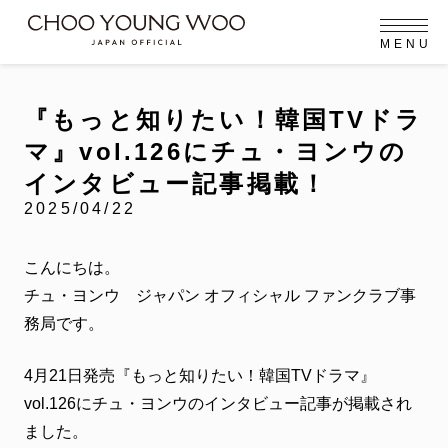
M
E
N
U
OFFICIAL MENU
PROFILE
EVENT
MEMBERSHIP
CONTACT
NEWS
MEMBERSHIP MENU
『もっと知りたい！韓国TVドラ
FC NEWS
VIDEO
GALLERY
マ』vol.126にチュ・ヨンウの
MEMBERSHIP CARD
インタビュー記事掲載！
arrow_right
arrow_right
2025/04/22
JOIN US
LOGIN
NEWS
こんにちは。
ニュース
チュ・ヨンウ ジャパン オフィシャル ファンクラブ事
PROFILE
務局です。
プロフィール
EVENT
4月21日発売『もっと知りたい！韓国TVドラマ』
イベント
vol.126にチュ・ヨンウのインタビュー記事が掲載され
MEMBERSHIP
ました。
メンバーシップ