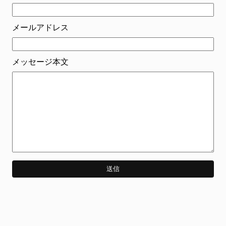
FANCLUB
ファンクラブ
メールアドレス
FC NEWS
FCニュース
メッセージ本文
VIDEO
ビデオ
GALLERY
ギャラリー
CONTACT
お問い合わせ