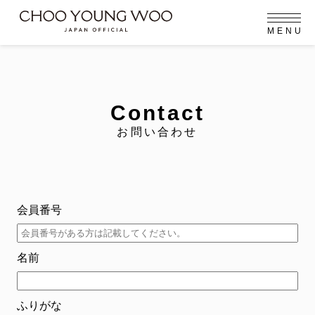
M
E
N
U
OFFICIAL MENU
PROFILE
EVENT
MEMBERSHIP
CONTACT
NEWS
MEMBERSHIP MENU
FC NEWS
VIDEO
GALLERY
Contact
MEMBERSHIP CARD
お問い合わせ
arrow_right
arrow_right
JOIN US
LOGIN
NEWS
ニュース
会員番号
PROFILE
プロフィール
名前
EVENT
イベント
MEMBERSHIP
ふりがな
メンバーシップ